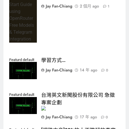
OpenRouter
Jay Fan-Chiang
2 個月 ago
1
Free Models &
Telegram
Integration
學習方式…
Featurd default
Jay Fan-Chiang
14 年 ago
0
台灣英文新聞股份有限公司 急徵
Featurd default
Jay Fan-Chiang
17 年 ago
0