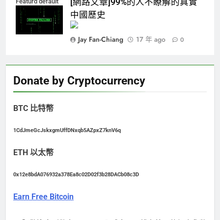
[網路文章]99%的人不瞭解的真實
Featurd default
中國歷史
Jay Fan-Chiang
17 年 ago
0
Donate by Cryptocurrency
BTC 比特幣
1CdJmeGcJskxgmUffDNxqb5AZpxZ7knV6q
ETH 以太幣
0x12e8bdA076932a378Ea8c02D02f3b28DACb08c3D
Earn Free Bitcoin