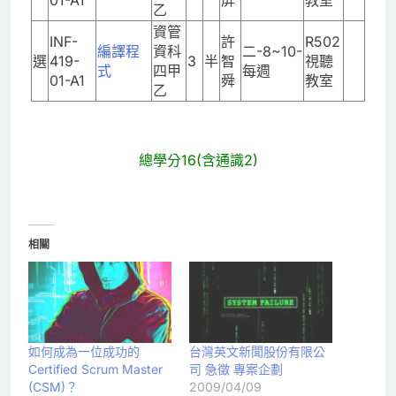
乙
資管
INF-
許
R502
編譯程
資科
二-8~10-
選
419-
3
半
智
視聽
式
四甲
每週
01-A1
舜
教室
乙
總學分16(含通識2)
相關
如何成為一位成功的
台灣英文新聞股份有限公
Certified Scrum Master
(CSM)？
2009/04/09