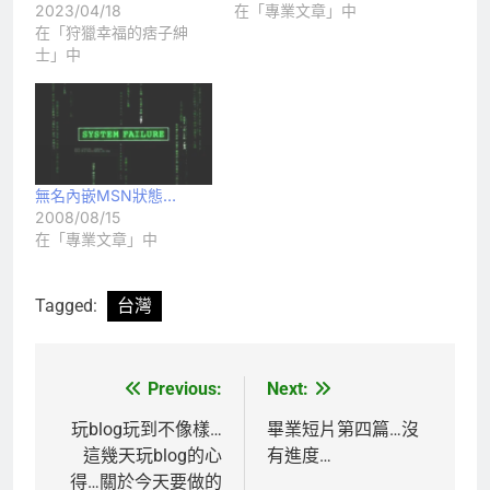
2023/04/18
在「專業文章」中
在「狩獵幸福的痞子紳
士」中
無名內嵌MSN狀態…
2008/08/15
在「專業文章」中
Tagged:
台灣
Previous:
Next:
文
章
玩blog玩到不像樣…
畢業短片第四篇…沒
這幾天玩blog的心
有進度…
導
得…關於今天要做的