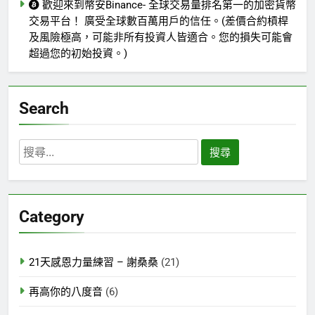
歡迎來到幣安Binance- 全球交易量排名第一的加密貨幣
交易平台！ 廣受全球數百萬用戶的信任。(差價合約槓桿
及風險極高，可能非所有投資人皆適合。您的損失可能會
超過您的初始投資。)
Search
搜
尋
關
鍵
Category
字:
21天感恩力量練習 – 謝桑桑
(21)
再高你的八度音
(6)