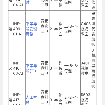
數
每週
修
04-A1
二甲
麟
教室
班
畢
專
資管
INF-
畢業專
孫
G403
組
資管
二-3~4-
選
409-
題管理
2
半
沛
視聽
代
四甲
每週
01-A1
實務
立
教室
表
乙
加
選
B
組;
同
INF-
資管
許
J401
畢業專
一-6~8-
學
必
410-
資科
3
半
智
視聽
題(二)
每週
自
06-A1
四甲
舜
教室
行
加
選
資管
INF-
賴
R503
人工智
資科
五-2~4-
選
417-
3
半
啟
視聽
慧
四甲
每週
01-A1
屏
教室