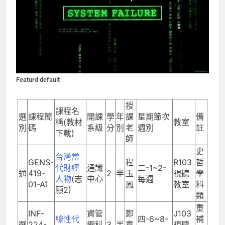
Featurd default
授
課程名
選
課程簡
開課
學
年
課
星期節次
備
稱(教材
教室
別
碼
系級
分
別
老
週別
註
下載)
師
史
台灣當
GENS-
程
R103
哲
代財經
通識
二-1~2-
通
419-
2
半
玉
視聽
學
人物
(志
中心
每週
01-A1
鳳
教室
科
願2)
類
重
INF-
資管
鄭
J103
線性代
四-6~8-
補
選
224-
網科
3
半
章
視聽