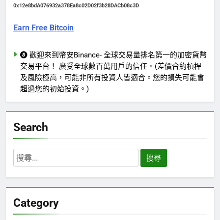
0x12e8bdA076932a378Ea8c02D02f3b28DACb08c3D
Earn Free Bitcoin
歡迎來到幣安Binance- 全球交易量排名第一的加密貨幣
交易平台！ 廣受全球數百萬用戶的信任。(差價合約槓桿
及風險極高，可能非所有投資人皆適合。您的損失可能會
超過您的初始投資。)
Search
搜
尋
關
鍵
Category
字: