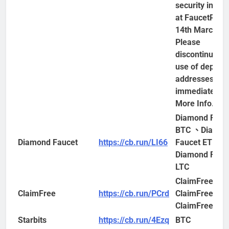
security incide
at FaucetPay 
14th March.
Please
discontinue yo
use of deposit
addresses
immediately!
More Info.)
Diamond Fauc
BTC 、Diamon
Diamond Faucet
https://cb.run/LI66
Faucet ETH、
Diamond Fauc
LTC
ClaimFree B
ClaimFree
https://cb.run/PCrd
ClaimFree E
ClaimFree LTC
Starbits
https://cb.run/4Ezq
BTC