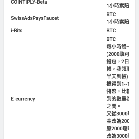
COINTIPLY-Beta
1小時索賠一次
BTC
SwissAdsPaysFaucet
1小時索賠一次
i-Bits
BTC
BTC
每小時領一次
(2000聰可出
錢包，2日內到
帳，我領取時
半天到帳)，會
機得到1~100
特幣，比較常
E-currency
到的數量為2~
之間。
又從3000聰可
金改為2000聰
原2000聰可出
改為3000聰，