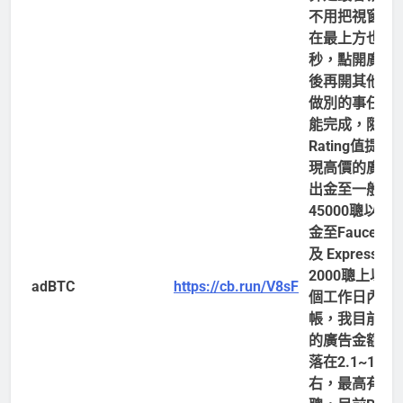
不用把視窗保
在最上方也能
秒，點開廣告
後再開其他視
做別的事任務
能完成，隨著
Rating值提升
現高價的廣告
出金至一般錢
45000聰以上
金至FaucetPa
及 ExpressCry
2000聰上以，
adBTC
https://cb.run/V8sF
個工作日內入
帳，我目前刷
的廣告金額大
落在2.1~10聰
右，最高有到2