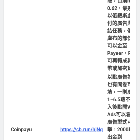
聰，目前Ratin
0.62，最近多
以俄羅斯盧布
付的廣告與短
結任務，俄羅
盧布的部份1
可以金至
Payeer，Paye
可再轉成其他
幣或加密貨幣
以點廣告為主
也有問卷可以
填，一則廣告
1~6.5聰不等
入後點開View
Ads可以看到
廣告型式可以
Coinpayu
https://cb.run/hjNq
擊，2000聰可
出金到