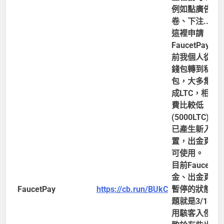
例如點廣告、
卷、下注..等–
這裡申請
FaucetPay<
前我個人從中
錢包轉到私人
包，大多集中
成LTC，相對
費比較低
(5000LTC)。
已產生新入金
置，出金頁面
可使用。
目前FaucetPa
金、出金頁面
FaucetPay
https://cb.run/BUkC
暫停的狀態，
題就是3/14時
用駭客入侵，