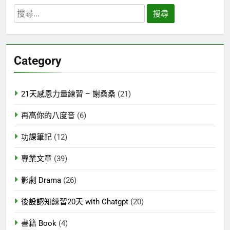
搜
尋
關
鍵
Category
字:
21天感恩力量練習 – 謝桑桑
(21)
再高你的八度音
(6)
功課筆記
(12)
專業文章
(39)
影劇 Drama
(26)
後設認知練習20天 with Chatgpt
(20)
書籍 Book
(4)