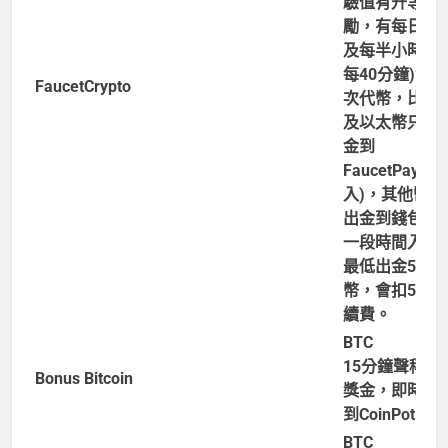
驗值有升等獎
勵，有每日獎
及每半小時(改
每40分鐘)領
FaucetCrypto
次代幣，比特
及以太幣只能
金到
FaucetPay(秒
入)，其他幣別
出金到錢包(需
一段時間入帳)
最低出金500
幣，會扣50枚
續費。
BTC
15分鐘聲稱一
Bonus Bitcoin
獎金，即時提
到CoinPot
BTC