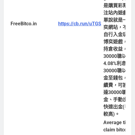
是購買彩票或
注站內遊戲，
單說就是一個
FreeBitco.in
https://cb.run/uTGS
奕網站，不建
自行入金玩各
博奕遊戲，有B
持倉收益，存
30000聰以上
4.08%利息，
30000聰以上
金至錢包，會
續費，可設定
達30000聰自
金、手動出金
快速出金(手續
較高)。
Average time 
claim bitcoin i