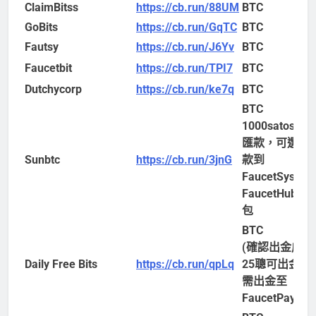
ClaimBitss
https://cb.run/88UM
BTC
GoBits
https://cb.run/GqTC
BTC
Fautsy
https://cb.run/J6Yv
BTC
Faucetbit
https://cb.run/TPI7
BTC
Dutchycorp
https://cb.run/ke7q
BTC
BTC
1000satoshi
匯款，可選擇
Sunbtc
https://cb.run/3jnG
款到
FaucetSyste
FaucetHub暫
包
BTC
(確認出金成功
Daily Free Bits
https://cb.run/qpLq
25聰可出金，
需出金至
FaucetPay)