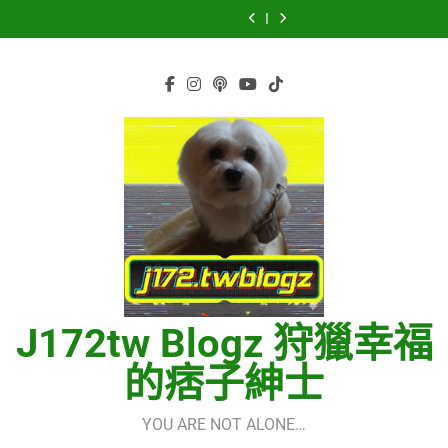
Skip
田
逢
SSERAFIM(르
Start
田
逢
SSERAFIM(르
Quick
菅
将
的
세
Guide
将
的
세
Start
田
to
暉
世
라
using
暉
世
라
Guide
将
content
界
핌)
OpenRouter
界
핌)
using
暉
(다
Free
(다
OpenRouter
시
Models
시
Free
만
&
만
Models
난
Telegram
난
&
세
Integration
세
Telegram
계)
계)
Integration
(Into
(Into
The
The
New
New
World)
World)
–
–
少
少
女
女
時
時
代
代
(소
(소
J172tw Blogz 狩獵幸福
녀
녀
시
시
대)
대)
的痞子紳士
(Girls’
(Girls’
Generation)
Generation)
YOU ARE NOT ALONE…