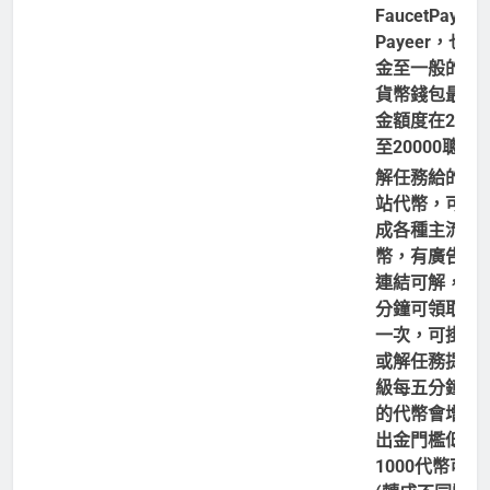
FaucetPay、
Payeer，也可
金至一般的加
貨幣錢包最低
金額度在2000
至20000聰不
解任務給的是
站代幣，可兌
成各種主流虛
幣，有廣告、
連結可解，每
分鐘可領取代
一次，可掛機
或解任務提升
級每五分鐘可
的代幣會增加
出金門檻低，
1000代幣可提