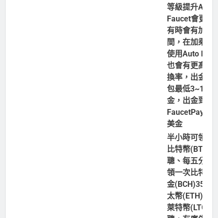
等級提升Auto
Faucet會更高
有時會有加乘
間，在加乘時
使用Auto Fauc
也會有更高的
換率，出金到
包最低3~10美
金，出金到
FaucetPay為2
美金
半小時可領一
比特幣(BTC)5
聰、每五分鐘
領一次比特幣
金(BCH)35聰
太幣(ETH)15
萊特幣(LTC)12