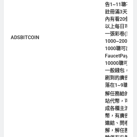
告1~11聰不等
註冊滿3天且7
內有看20個廣
以上每日可以
一張彩卷(彩金
ADSBITCOIN
1000~2000聰
1000聰可出金
FaucetPay，
10000聰可出
一般錢包，目
刷到的廣告金
落在1~9聰。
解任務給的是
站代幣，可兌
成各種主流虛
幣，有廣告、
連結、問卷可
解，解任務加