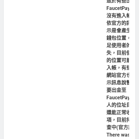
致於有些出金
FaucetPay的
沒有進入帳戶
依官方的訊息
示是會產生新
錢包位置，前
足使用者的損
失，目前使用
的位置可能不
入帳，有些任
網站官方也有
示訊息說暫時
要出金至
FaucetPay，
人的位址目前
還能正常收到
項，目前持續
查中(官方訊息
There was a