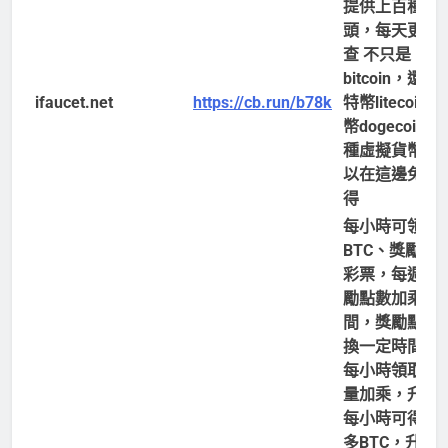
提供上百種水
頭，每天更新
查 不只是 比
bitcoin，還有
ifaucet.net
https://cb.run/b78k
特幣litecoin 
幣dogecoin 
種虛擬貨幣都
以在這邊免費
得
每小時可領取
BTC、獎勵點
彩票，每週有
勵點數加乘時
間，獎勵點數
換一定時間內
每小時領取BT
量加乘，升等
每小時可得到
多BTC，升等