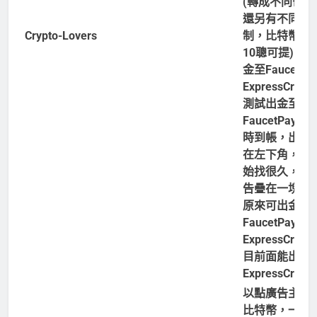
(轉成不同幣別
還另有不同限
Crypto-Lovers
制，比特幣最
10聰可提)，
金至FaucetPa
ExpressCrypt
測試出金至
FaucetPay約
時到帳，出金
在左下角，一
始找很久，跟
告疊在一塊了
原來可出金至
FaucetPay、
ExpressCrypt
目前面能出金
ExpressCrypt
以點廣告主，
比特幣，一則