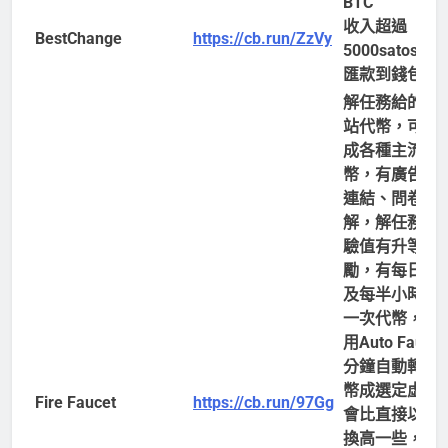
BTC
收入超過
BestChange
https://cb.run/ZzVy
5000satoshi
匯款到錢包
解任務給的是
站代幣，可兌
成各種主流虛
幣，有廣告、
連結、問卷可
解，解任務加
驗值有升等獎
勵，有每日獎
及每半小時領
一次代幣，如
用Auto Fauce
分鐘自動轉換
幣成選定虛幣
Fire Faucet
https://cb.run/97Gg
會比直接以代
換高一些，並