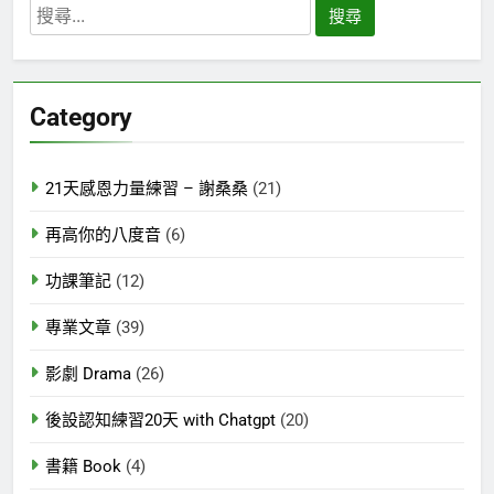
搜
尋
關
鍵
Category
字:
21天感恩力量練習 – 謝桑桑
(21)
再高你的八度音
(6)
功課筆記
(12)
專業文章
(39)
影劇 Drama
(26)
後設認知練習20天 with Chatgpt
(20)
書籍 Book
(4)