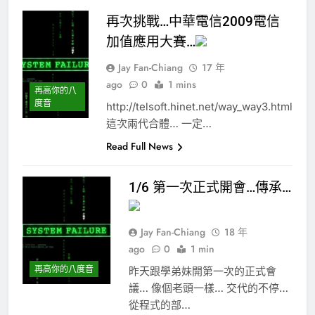
再次挑戰…中華電信2009電信
加值應用大賽…
Jay Fan-Chiang
17 年
ago
0
1 mins
再高你的八
度音
http://telsoft.hinet.net/way_way3.html
這次兩代合體… 一定…
Read Full News
1/6 第一次正式開會…傳承…
Jay Fan-Chiang
18 年
ago
0
1 min
再高你的八度音
昨天跟學弟妹開第一次的正式會
議… 像個老頭一樣… 交代的不停…
從程式的部…