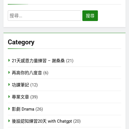
搜
尋
關
鍵
Category
字:
21天感恩力量練習 – 謝桑桑
(21)
再高你的八度音
(6)
功課筆記
(12)
專業文章
(39)
影劇 Drama
(26)
後設認知練習20天 with Chatgpt
(20)