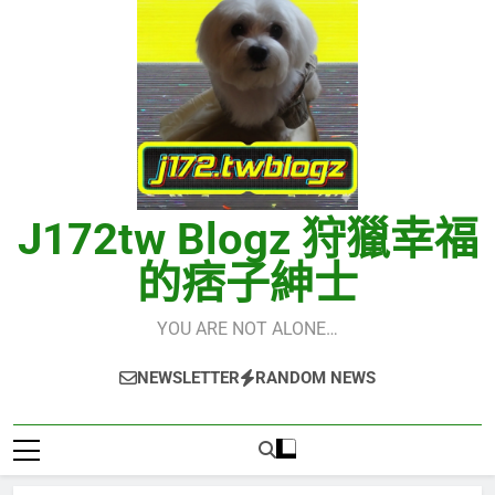
J172tw Blogz 狩獵幸福
的痞子紳士
YOU ARE NOT ALONE…
NEWSLETTER
RANDOM NEWS