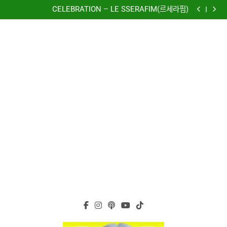
再次重逢的世界(다시만난세계)(Into The New World) –
Skip
少女時代(소녀시대)(Girls’ Generation)
CELEBRATION – LE SSERAFIM(르세라핌)
to
Hermes One Quick Start Guide using OpenRouter Free
Models & Telegram Integration
虹 – 菅田将暉
content
再次重逢的世界(다시만난세계)(Into The New World) –
少女時代(소녀시대)(Girls’ Generation)
CELEBRATION – LE SSERAFIM(르세라핌)
Hermes One Quick Start Guide using OpenRouter Free
Models & Telegram Integration
虹 – 菅田将暉