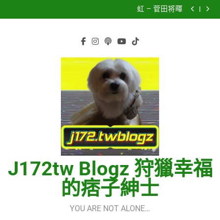
虹 – 菅田将暉
Skip
再次重逢的世界(다시만난세계)(Into The New World) –
to
少女時代(소녀시대)(Girls’ Generation)
CELEBRATION – LE SSERAFIM(르세라핌)
Hermes One Quick Start Guide using OpenRouter Free
content
Models & Telegram Integration
虹 – 菅田将暉
J172tw Blogz 狩獵幸福
的痞子紳士
YOU ARE NOT ALONE…