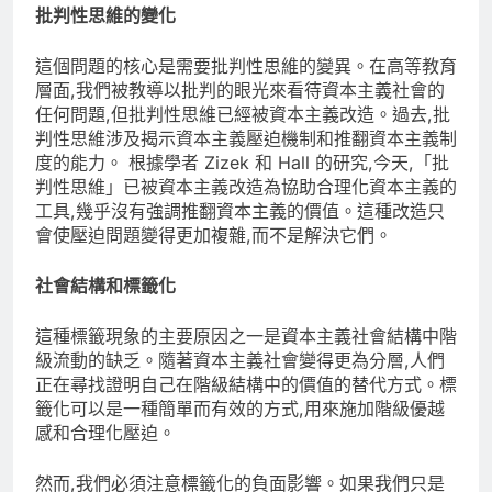
批判性思維的變化
這個問題的核心是需要批判性思維的變異。在高等教育
層面,我們被教導以批判的眼光來看待資本主義社會的
任何問題,但批判性思維已經被資本主義改造。過去,批
判性思維涉及揭示資本主義壓迫機制和推翻資本主義制
度的能力。 根據學者 Zizek 和 Hall 的研究,今天,「批
判性思維」已被資本主義改造為協助合理化資本主義的
工具,幾乎沒有強調推翻資本主義的價值。這種改造只
會使壓迫問題變得更加複雜,而不是解決它們。
社會結構和標籤化
這種標籤現象的主要原因之一是資本主義社會結構中階
級流動的缺乏。隨著資本主義社會變得更為分層,人們
正在尋找證明自己在階級結構中的價值的替代方式。標
籤化可以是一種簡單而有效的方式,用來施加階級優越
感和合理化壓迫。
然而,我們必須注意標籤化的負面影響。如果我們只是