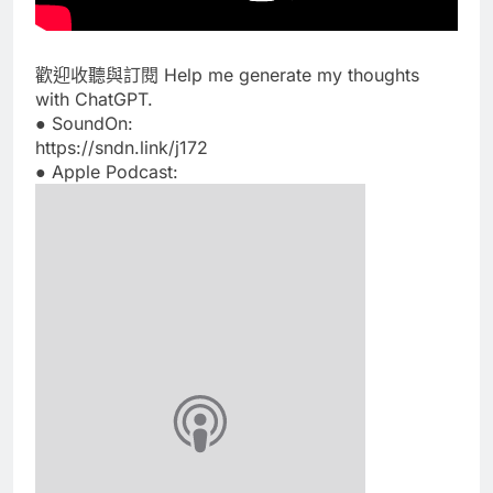
歡迎收聽與訂閱 Help me generate my thoughts
with ChatGPT.
● SoundOn:
https://sndn.link/j172
● Apple Podcast: