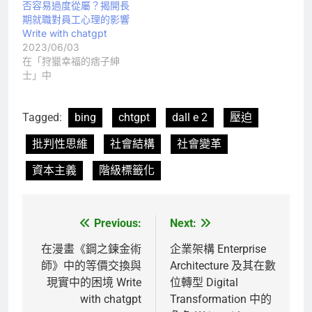
否容易過度從屬？揭開長
期就職對員工心理的影響
Write with chatgpt
2023/06/03
在「狩獵幸福的痞子紳
士」中
Tagged:
bing
chtgpt
dall e 2
壓迫
批判性思維
社會結構
社會變革
資本主義
階級標籤化
Previous:
Next:
文
章
在漫畫《鋼之鍊金術
企業架構 Enterprise
師》中的等價交換與
Architecture 及其在數
導
現實中的困境 Write
位轉型 Digital
覽
with chatgpt
Transformation 中的