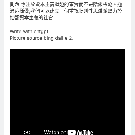
問題,專注於資本主義壓迫的事實而不是階級標籤。通
過這樣做,我們可以建立一個重視批判性思維並致力於
推翻資本主義的社會。
Write with chtgpt.
Picture source bing dall e 2.