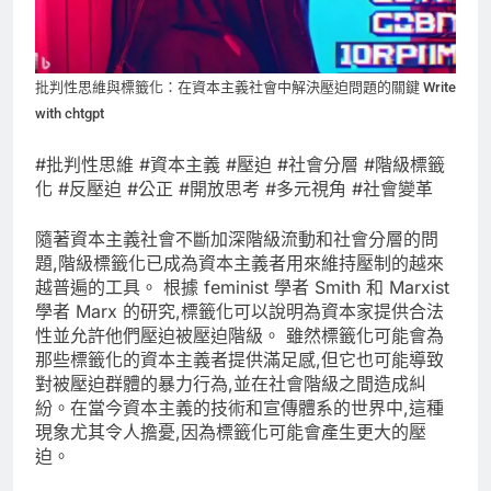
批判性思維與標籤化：在資本主義社會中解決壓迫問題的關鍵 Write
with chtgpt
#批判性思維 #資本主義 #壓迫 #社會分層 #階級標籤
化 #反壓迫 #公正 #開放思考 #多元視角 #社會變革
隨著資本主義社會不斷加深階級流動和社會分層的問
題,階級標籤化已成為資本主義者用來維持壓制的越來
越普遍的工具。 根據 feminist 學者 Smith 和 Marxist
學者 Marx 的研究,標籤化可以說明為資本家提供合法
性並允許他們壓迫被壓迫階級。 雖然標籤化可能會為
那些標籤化的資本主義者提供滿足感,但它也可能導致
對被壓迫群體的暴力行為,並在社會階級之間造成糾
紛。在當今資本主義的技術和宣傳體系的世界中,這種
現象尤其令人擔憂,因為標籤化可能會產生更大的壓
迫。