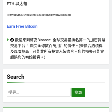
ETH 以太幣
0x12e8bdA076932a378Ea8c02D02f3b28DACb08c3D
Earn Free Bitcoin
歡迎來到幣安Binance- 全球交易量排名第一的加密貨幣
交易平台！ 廣受全球數百萬用戶的信任。(差價合約槓桿
及風險極高，可能非所有投資人皆適合。您的損失可能會
超過您的初始投資。)
Search
搜
尋
關
鍵