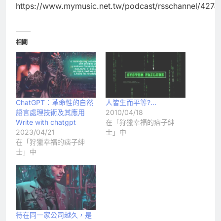
https://www.mymusic.net.tw/podcast/rsschannel/4274
相關
ChatGPT：革命性的自然
人皆生而平等?…
語言處理技術及其應用
2010/04/18
Write with chatgpt
在「狩獵幸福的痞子紳
2023/04/21
士」中
在「狩獵幸福的痞子紳
士」中
待在同一家公司越久，是