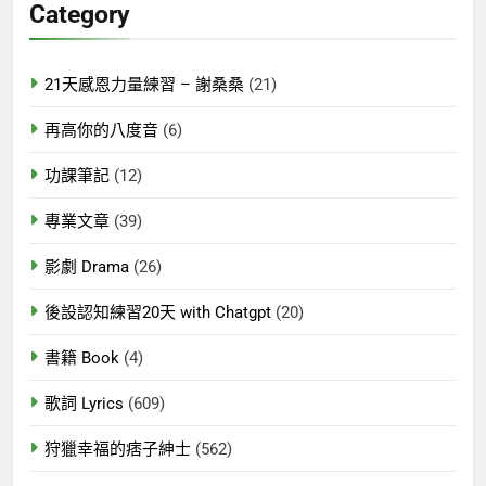
Category
字:
21天感恩力量練習 – 謝桑桑
(21)
再高你的八度音
(6)
功課筆記
(12)
專業文章
(39)
影劇 Drama
(26)
後設認知練習20天 with Chatgpt
(20)
書籍 Book
(4)
歌詞 Lyrics
(609)
狩獵幸福的痞子紳士
(562)